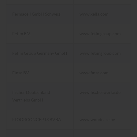
Fermacell GmbH Schweiz
www.xella.com
Fetim B.V.
www.fetimgroup.com
Fetim Group Germany GmbH
www.fetimgroup.com
Finsa BV
www.finsa.com
fischer Deutschland
www.fischerwerke.de
Vertriebs GmbH
FLOORCONCEPTS BVBA
www.woodcare.be