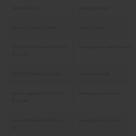
Gripsure S.A.S.
www.gripsure.fr
Groen & Janssen GmbH
www.groja.de
Grömo Metallsysteme GmbH
www.groemo-metallsysteme.d
& Co.KG
GROOMS GmbH & Co. KG
www.grooms.de
Grosse Lagertechnik GmbH
www.grosse-dircet.de
& Co. KG
Gustav Alberts GmbH & Co.
www.gah-alberts.com
KG