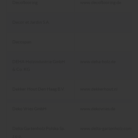
Decoflooring
www.decoflooring.de
Decor et Jardin S.A.
Decospan
DEHA Holzindustrie GmbH
www.deha-holz.de
& Co. KG
Dekker Hout Den Haag B.V.
www.dekkerhout.nl
Deko Vries GmbH
www.dekovries.de
Delta Gartenholz Polska Sp.
www.delta-gartenholz.com
z.o.o.