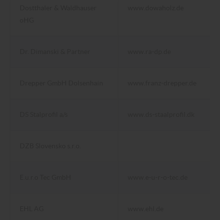
Dostthaler & Waldhauser
www.dowaholz.de
oHG
Dr. Dimanski & Partner
www.ra-dp.de
Drepper GmbH Dolsenhain
www.franz-drepper.de
DS Stalprofil a/s
www.ds-staalprofil.dk
DZB Slovensko s.r.o.
E.u.r.o Tec GmbH
www.e-u-r-o-tec.de
EHL AG
www.ehl.de