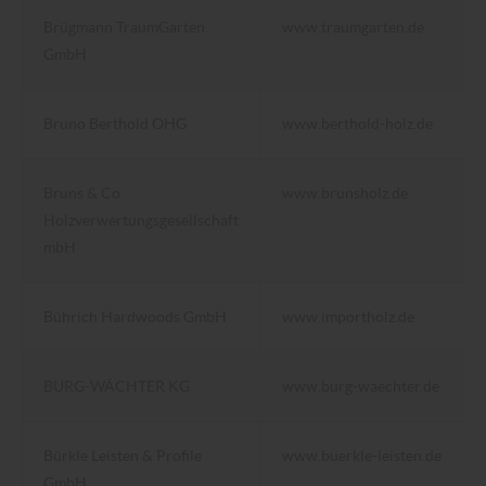
Brügmann TraumGarten
www.traumgarten.de
GmbH
Bruno Berthold OHG
www.berthold-holz.de
Bruns & Co.
www.brunsholz.de
Holzverwertungsgesellschaft
mbH
Bührich Hardwoods GmbH
www.importholz.de
BURG-WÄCHTER KG
www.burg-waechter.de
Bürkle Leisten & Profile
www.buerkle-leisten.de
GmbH