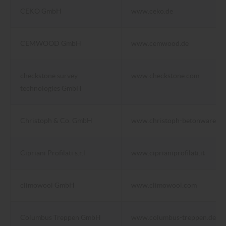
CEKO GmbH
www.ceko.de
CEMWOOD GmbH
www.cemwood.de
checkstone survey
www.checkstone.com
technologies GmbH
Christoph & Co. GmbH
www.christoph-betonwaren.d
Cipriani Profilati s.r.l.
www.ciprianiprofilati.it
climowool GmbH
www.climowool.com
Columbus Treppen GmbH
www.columbus-treppen.de