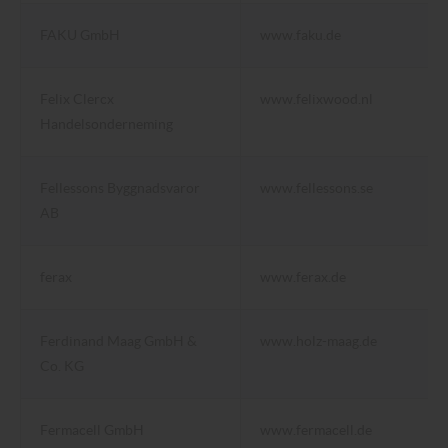
FAKU GmbH
www.faku.de
Felix Clercx
www.felixwood.nl
Handelsonderneming
Fellessons Byggnadsvaror
www.fellessons.se
AB
ferax
www.ferax.de
Ferdinand Maag GmbH &
www.holz-maag.de
Co. KG
Fermacell GmbH
www.fermacell.de