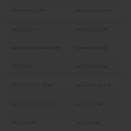
Euromaster GmbH
www.euromaster.de
europlac s.r.o.
www.europlac.de
ewifoam E. Wicklein GmbH
www.ewifoam.de
F.H.Smetek
www.fhsmetek.pl
F.W. Barth & Co. GmbH
www.barth1873.de
Fakro Dachfenster GmbH
www.fakro.de
FAKU GmbH
www.faku.de