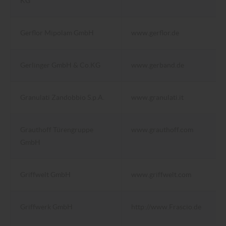
KG
Gerflor Mipolam GmbH
www.gerflor.de
Gerlinger GmbH & Co.KG
www.gerband.de
Granulati Zandobbio S.p.A.
www.granulati.it
Grauthoff Türengruppe
www.grauthoff.com
GmbH
Griffwelt GmbH
www.griffwelt.com
Griffwerk GmbH
http://www.Frascio.de