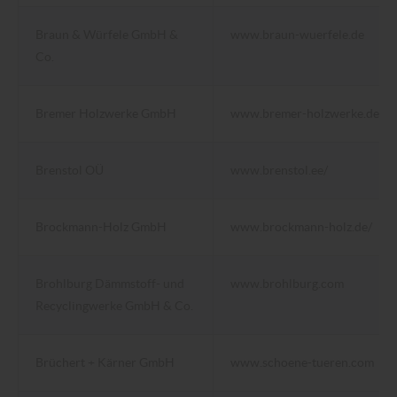
Braun & Würfele GmbH &
www.braun-wuerfele.de
Co.
Bremer Holzwerke GmbH
www.bremer-holzwerke.de
Brenstol OÜ
www.brenstol.ee/
Brockmann-Holz GmbH
www.brockmann-holz.de/
Brohlburg Dämmstoff- und
www.brohlburg.com
Recyclingwerke GmbH & Co.
Brüchert + Kärner GmbH
www.schoene-tueren.com