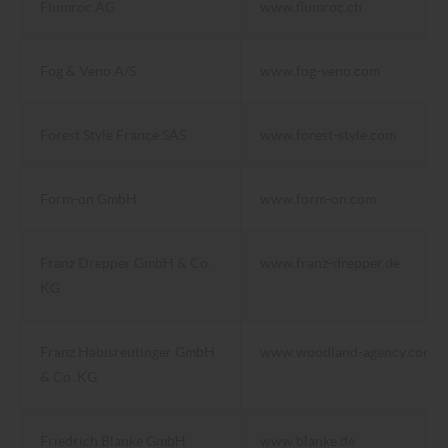
Flumroc AG
www.flumroc.ch
Fog & Veno A/S
www.fog-veno.com
Forest Style France SAS
www.forest-style.com
Form-on GmbH
www.form-on.com
Franz Drepper GmbH & Co.
www.franz-drepper.de
KG
Franz Habisreutinger GmbH
www.woodland-agency.com
& Co. KG
Friedrich Blanke GmbH
www.blanke.de