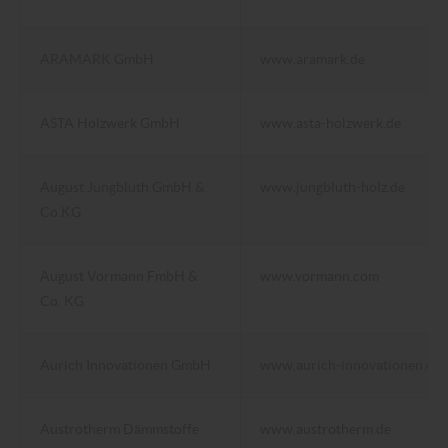
ARAMARK GmbH
www.aramark.de
ASTA Holzwerk GmbH
www.asta-holzwerk.de
August Jungbluth GmbH &
www.jungbluth-holz.de
Co.KG
August Vormann FmbH &
www.vormann.com
Co. KG
Aurich Innovationen GmbH
www.aurich-innovationen.co
Austrotherm Dämmstoffe
www.austrotherm.de