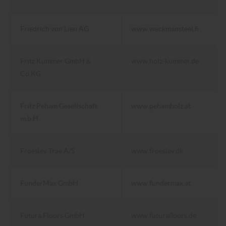
Friedrich von Lien AG
www.weckmansteel.fi
Fritz Kummer GmbH &
www.holz-kummer.de
Co.KG
Fritz Peham Gesellschaft
www.pehamholz.at
m.b.H.
Froeslev Trae A/S
www.froeslev.dk
FunderMax GmbH
www.fundermax.at
Futura Floors GmbH
www.futurafloors.de