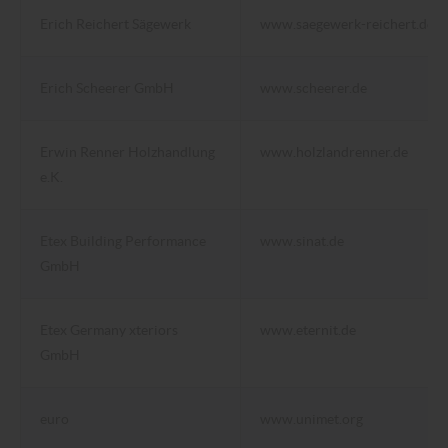
Erich Reichert Sägewerk
www.saegewerk-reichert.de
Erich Scheerer GmbH
www.scheerer.de
Erwin Renner Holzhandlung
www.holzlandrenner.de
e.K.
Etex Building Performance
www.sinat.de
GmbH
Etex Germany xteriors
www.eternit.de
GmbH
euro
www.unimet.org