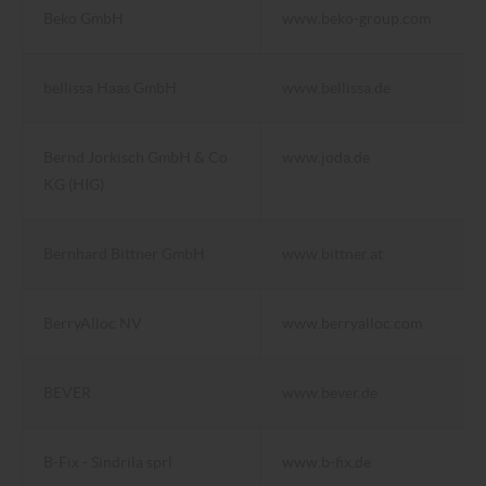
Beko GmbH
www.beko-group.com
bellissa Haas GmbH
www.bellissa.de
Bernd Jorkisch GmbH & Co
www.joda.de
KG (HIG)
Bernhard Bittner GmbH
www.bittner.at
BerryAlloc NV
www.berryalloc.com
BEVER
www.bever.de
B-Fix - Sindrila sprl
www.b-fix.de