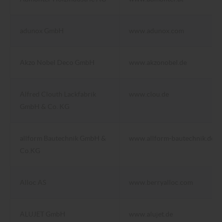
adunox GmbH
www.adunox.com
Akzo Nobel Deco GmbH
www.akzonobel.de
Alfred Clouth Lackfabrik
www.clou.de
GmbH & Co. KG
allform Bautechnik GmbH &
www.allform-bautechnik.de
Co.KG
Alloc AS
www.berryalloc.com
ALUJET GmbH
www.alujet.de