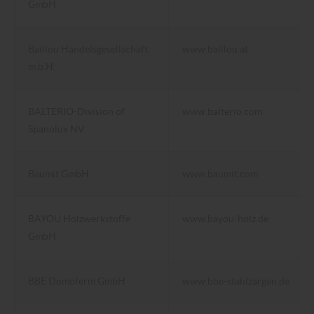
GmbH
Baillou Handelsgesellschaft
www.baillou.at
m.b.H.
BALTERIO-Division of
www.balterio.com
Spanolux NV
Baumit GmbH
www.baumit.com
BAYOU Holzwerkstoffe
www.bayou-holz.de
GmbH
BBE Domoferm GmbH
www.bbe-stahlzargen.de