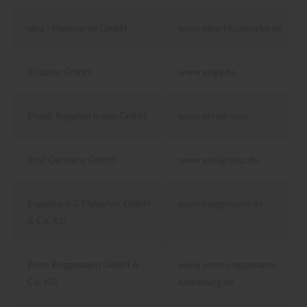
elka - Holzwerke GmbH
www.elka-Holzwerke.de
Elsässer GmbH
www.eliga.de
Elvedi Regalvertriebs GmbH
www.elvedi.com
Emil Germany GmbH
www.emilgroup.de
Engelhard & Flatscher GmbH
www.roggemann.de
& Co. KG
Enno Roggemann GmbH &
www.enno-roggemann-
Co. KG
lueneburg.de