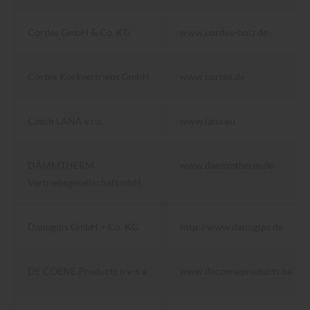
Cordes GmbH & Co. KG
www.cordes-holz.de
Cortex Korkvertriebs GmbH
www.cortex.de
Czech LANA s.r.o.
www.lana.eu
DÄMMTHERM
www.daemmtherm.de
Vertriebsgesellschaft mbH
Danogips GmbH + Co. KG
http://www.danogips.de
DE COENE Products n.v.-s.a.
www.decoeneproducts.be