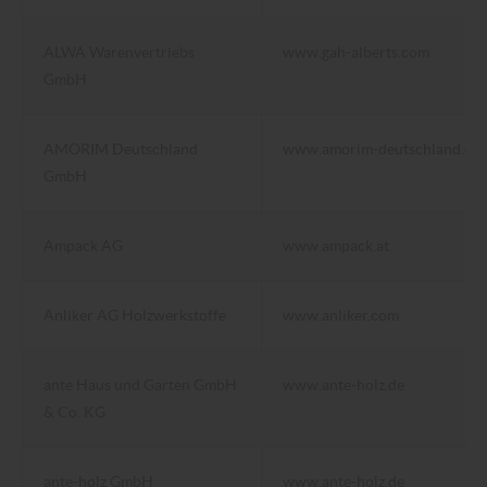
ALWA Warenvertriebs
www.gah-alberts.com
GmbH
AMORIM Deutschland
www.amorim-deutschland.de
GmbH
Ampack AG
www.ampack.at
Anliker AG Holzwerkstoffe
www.anliker.com
ante Haus und Garten GmbH
www.ante-holz.de
& Co. KG
ante-holz GmbH
www.ante-holz.de