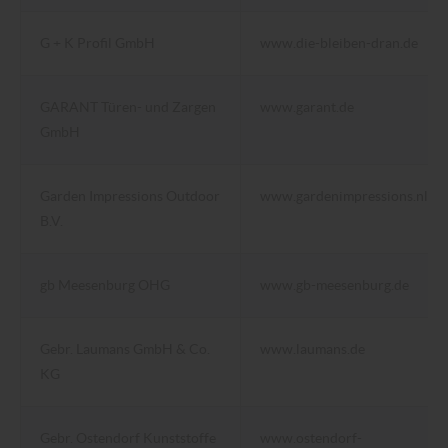
G + K Profil GmbH
www.die-bleiben-dran.de
GARANT Türen- und Zargen
www.garant.de
GmbH
Garden Impressions Outdoor
www.gardenimpressions.nl
B.V.
gb Meesenburg OHG
www.gb-meesenburg.de
Gebr. Laumans GmbH & Co.
www.laumans.de
KG
Gebr. Ostendorf Kunststoffe
www.ostendorf-