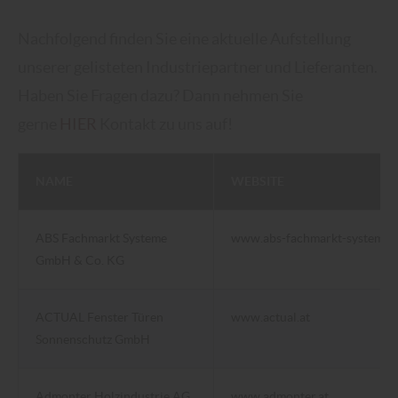
Nachfolgend finden Sie eine aktuelle Aufstellung
unserer gelisteten Industriepartner und Lieferanten.
Haben Sie Fragen dazu? Dann nehmen Sie
gerne
HIER
Kontakt zu uns auf!
NAME
WEBSITE
ABS Fachmarkt Systeme
www.abs-fachmarkt-systeme.
GmbH & Co. KG
ACTUAL Fenster Türen
www.actual.at
Sonnenschutz GmbH
Admonter Holzindustrie AG
www.admonter.at