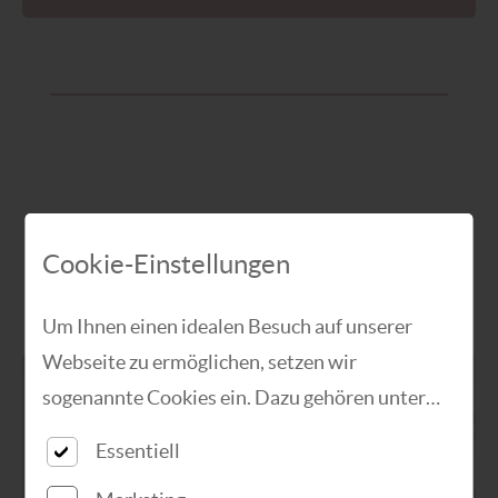
Marketing + Digitale Medien
Cookie-Einstellungen
Um Ihnen einen idealen Besuch auf unserer
Webseite zu ermöglichen, setzen wir
sogenannte Cookies ein. Dazu gehören unter
anderem Cookies, die für die Steuerung und den
Essentiell
reibungslosen Betrieb unserer kommerziellen