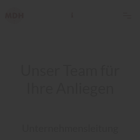
Marketingverbund für Deutsche Holzfachhändler GmbH
Unser Team für
Ihre Anliegen
Unternehmens­leitung