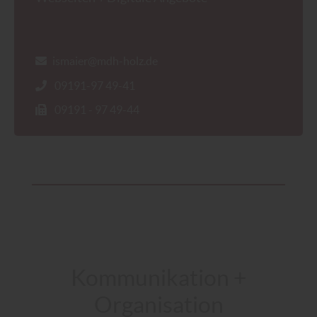
ismaier@mdh-holz.de
09191-97 49-41
09191 - 97 49-44
Kommunikation +
Organisation