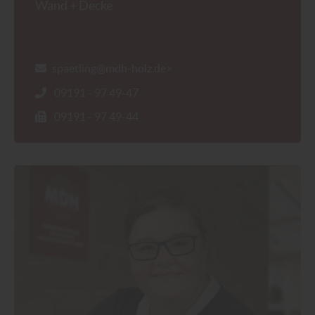
Wand + Decke
spaetling@mdh-holz.de>
09191 - 97 49-47
09191 - 97 49-44