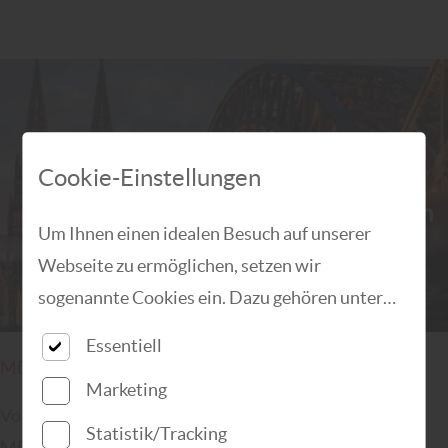
Cookie-Einstellungen
Um Ihnen einen idealen Besuch auf unserer
Webseite zu ermöglichen, setzen wir
sogenannte Cookies ein. Dazu gehören unter
anderem Cookies, die für die Steuerung und den
Essentiell
reibungslosen Betrieb unserer kommerziellen
MDH-Partnertage 2025 in Köln
Marketing
Unternehmensseite notwendig sind. Zusätzlich
Vom 26.11. bis 27.11.2025 fanden unsere diesjährigen
verwenden wir Cookies zur anonymen
Statistik/Tracking
MDH-Partnertage in Köln statt.