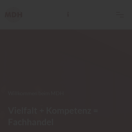
Marketingverbund für Deutsche Holzfachhändler GmbH
Willkommen beim MDH
Vielfalt + Kompetenz =
Fachhandel