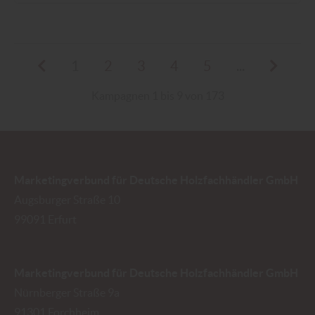
1
2
3
4
5
...
Kampagnen 1 bis 9 von 173
Marketingverbund für Deutsche Holzfachhändler GmbH
Augsburger Straße 10
99091
Erfurt
Marketingverbund für Deutsche Holzfachhändler GmbH
Nürnberger Straße 9a
91301
Forchheim