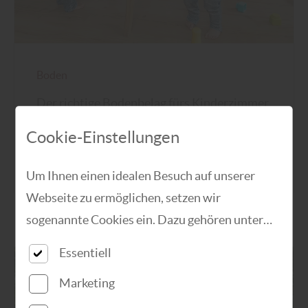
Boden
Der richtige Bodenbelag fürs Kinderzimmer
– gesund, langlebig und alltagstauglich
Cookie-Einstellungen
mehr zu Bodenbelägen
Um Ihnen einen idealen Besuch auf unserer
Webseite zu ermöglichen, setzen wir
sogenannte Cookies ein. Dazu gehören unter
anderem Cookies, die für die Steuerung und den
Essentiell
reibungslosen Betrieb unserer kommerziellen
Marketing
Unternehmensseite notwendig sind. Zusätzlich
verwenden wir Cookies zur anonymen